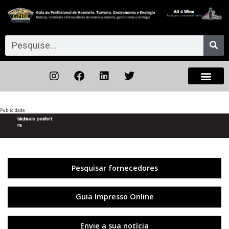
Publicidade
Anterior
◀︎
Próxi
▶︎
Pesquisar fornecedores
Guia Impresso Online
Envie a sua notícia