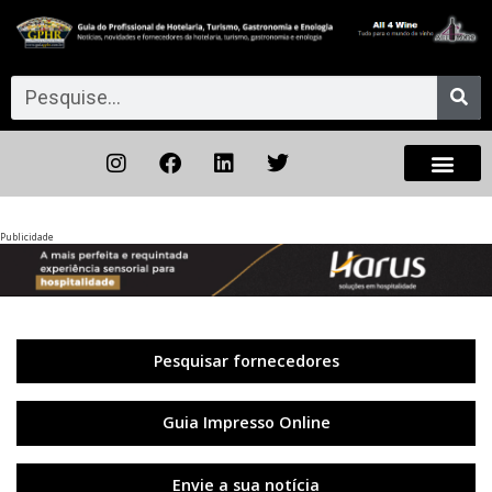
Publicidade
Anterior
◀︎
Próxi
▶︎
Pesquisar fornecedores
Guia Impresso Online
Envie a sua notícia