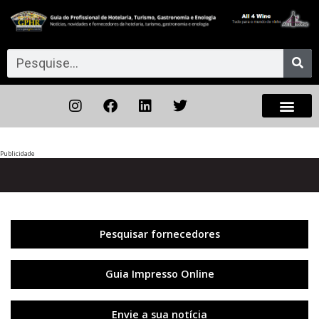
Publicidade
Anterior
◀︎
Próxi
▶︎
Pesquisar fornecedores
Guia Impresso Online
Envie a sua notícia