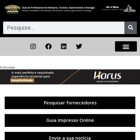
Publicidade
Anterior
◀︎
Próxi
▶︎
Pesquisar fornecedores
Guia Impresso Online
Envie a sua notícia