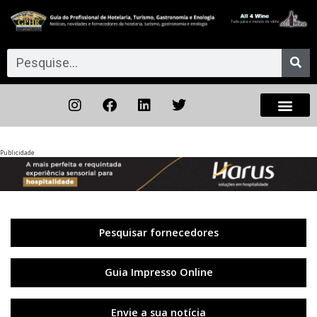
Publicidade
Anterior
◀︎
Próxi
▶︎
Pesquisar fornecedores
Guia Impresso Online
Envie a sua notícia