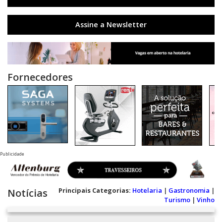
Assine a Newsletter
Fornecedores
Publicidade
Principais Categorias:
Hotelaria
|
Gastronomia
|
Notícias
Turismo
|
Vinho