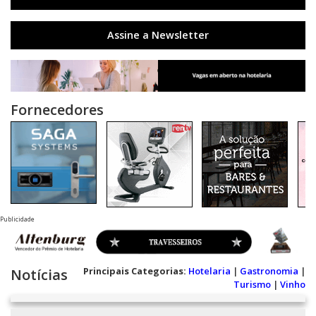
Assine a Newsletter
Fornecedores
Publicidade
Principais Categorias:
Hotelaria
|
Gastronomia
|
Notícias
Turismo
|
Vinho