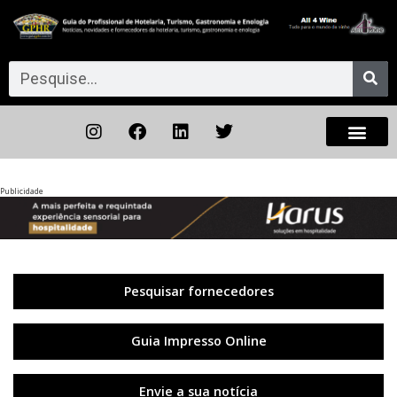
Publicidade
Anterior
◀︎
Próxi
▶︎
Pesquisar fornecedores
Guia Impresso Online
Envie a sua notícia