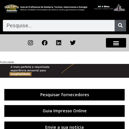
Publicidade
Anterior
◀︎
Próxi
▶︎
Pesquisar fornecedores
Guia Impresso Online
Envie a sua notícia