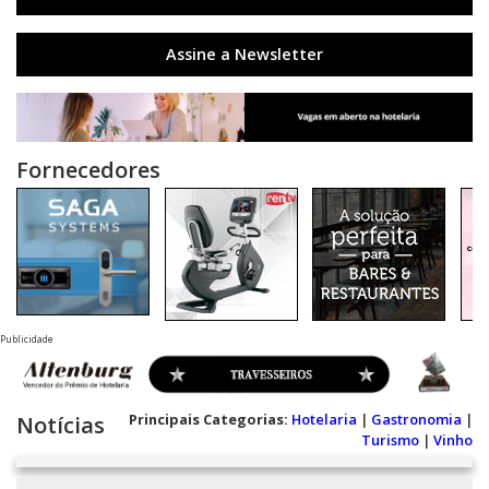
Assine a Newsletter
Fornecedores
Publicidade
Principais Categorias:
Hotelaria
|
Gastronomia
|
Notícias
Turismo
|
Vinho