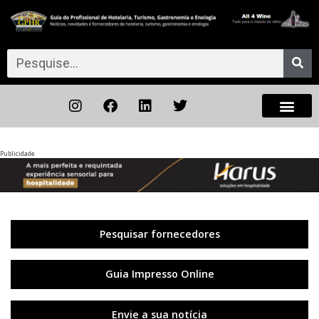
Publicidade
Anterior
◀︎
Próxi
▶︎
Pesquisar fornecedores
Guia Impresso Online
Envie a sua notícia