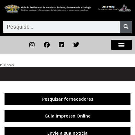
Publicidade
Anterior
◀︎
Próxi
▶︎
Pesquisar fornecedores
Guia Impresso Online
Envie a sua notícia