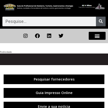
Publicidade
Anterior
◀︎
Próxi
▶︎
Pesquisar fornecedores
Guia Impresso Online
Envie a sua notícia