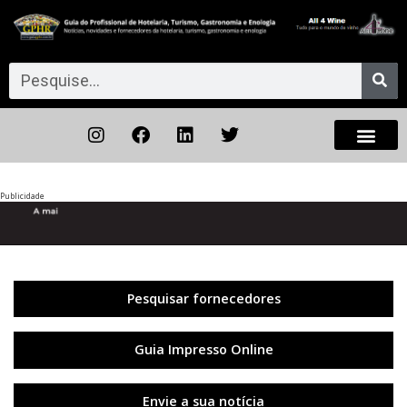
Publicidade
Anterior
◀︎
Próxi
▶︎
Pesquisar fornecedores
Guia Impresso Online
Envie a sua notícia