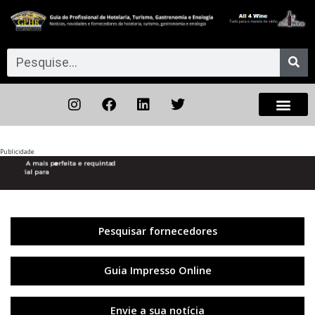
Publicidade
Anterior
◀︎
Próxi
▶︎
Pesquisar fornecedores
Guia Impresso Online
Envie a sua notícia