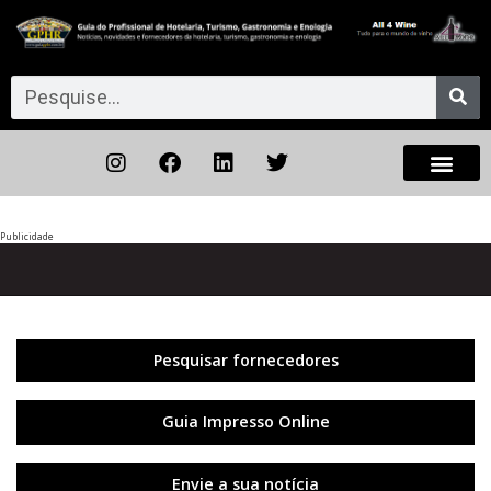
Publicidade
Anterior
◀︎
Próxi
▶︎
Pesquisar fornecedores
Guia Impresso Online
Envie a sua notícia