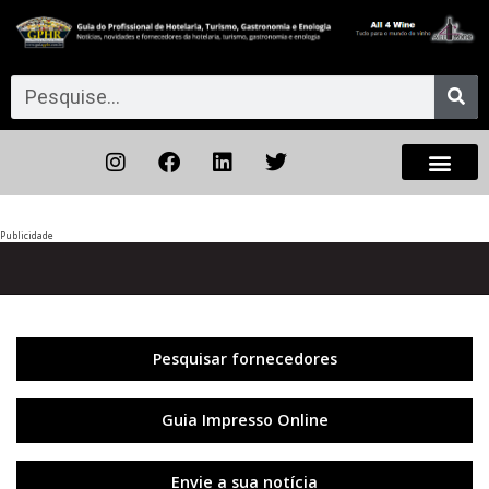
Publicidade
Anterior
◀︎
Próxi
▶︎
Pesquisar fornecedores
Guia Impresso Online
Envie a sua notícia