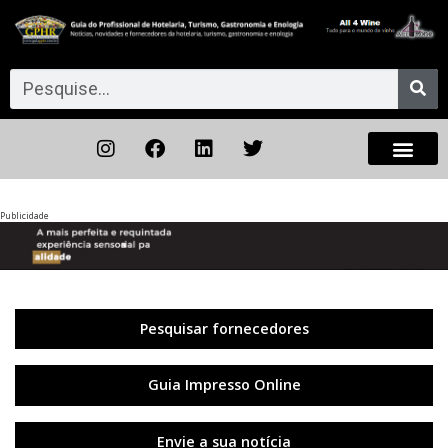
Publicidade
Anterior
◀︎
Próxi
▶︎
Pesquisar fornecedores
Guia Impresso Online
Envie a sua notícia