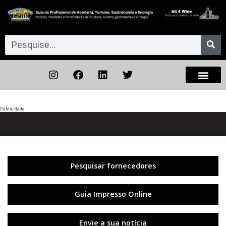
Publicidade
Anterior
◀︎
Próxi
▶︎
Pesquisar fornecedores
Guia Impresso Online
Envie a sua notícia