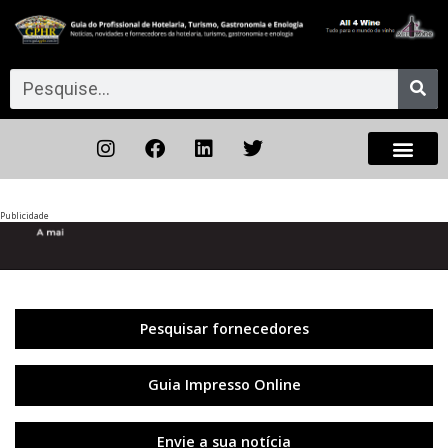
Publicidade
Anterior
◀︎
Próxi
▶︎
Pesquisar fornecedores
Guia Impresso Online
Envie a sua notícia