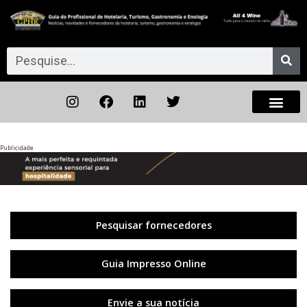
Publicidade
Anterior
◀︎
Próxi
▶︎
Pesquisar fornecedores
Guia Impresso Online
Envie a sua notícia