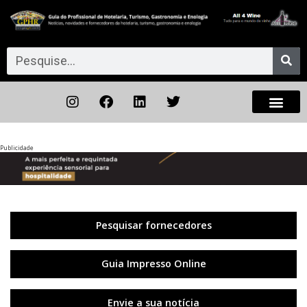
Publicidade
Anterior
◀︎
Próxi
▶︎
Pesquisar fornecedores
Guia Impresso Online
Envie a sua notícia