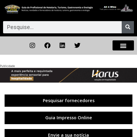
Publicidade
Anterior
◀︎
Próxi
▶︎
Pesquisar fornecedores
Guia Impresso Online
Envie a sua notícia