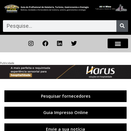
Publicidade
Anterior
◀︎
Próxi
▶︎
Pesquisar fornecedores
Guia Impresso Online
Envie a sua notícia