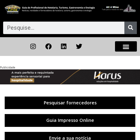
Publicidade
Anterior
◀︎
Próxi
▶︎
Pesquisar fornecedores
Guia Impresso Online
Envie a sua notícia