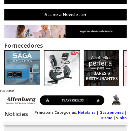
Assine a Newsletter
Fornecedores
Publicidade
Principais Categorias:
Hotelaria
|
Gastronomia
|
Notícias
Turismo
|
Vinho