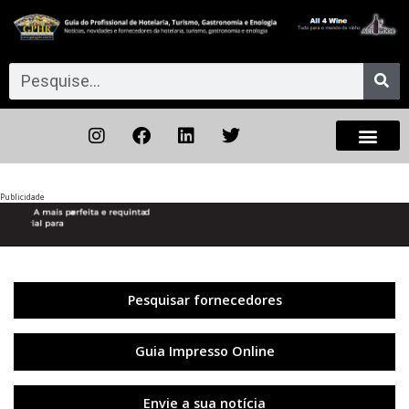
Publicidade
Anterior
◀︎
Próxi
▶︎
Pesquisar fornecedores
Guia Impresso Online
Envie a sua notícia