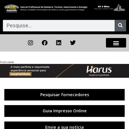
Publicidade
Anterior
◀︎
Próxi
▶︎
Pesquisar fornecedores
Guia Impresso Online
Envie a sua notícia