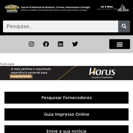
Publicidade
Anterior
◀︎
Próxi
▶︎
Pesquisar fornecedores
Guia Impresso Online
Envie a sua notícia