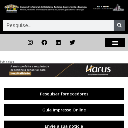
Publicidade
Anterior
◀︎
Próxi
▶︎
Pesquisar fornecedores
Guia Impresso Online
Envie a sua notícia