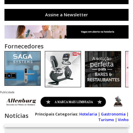
Assine a Newsletter
Fornecedores
Publicidade
Principais Categorias:
Hotelaria
|
Gastronomia
|
Notícias
Turismo
|
Vinho