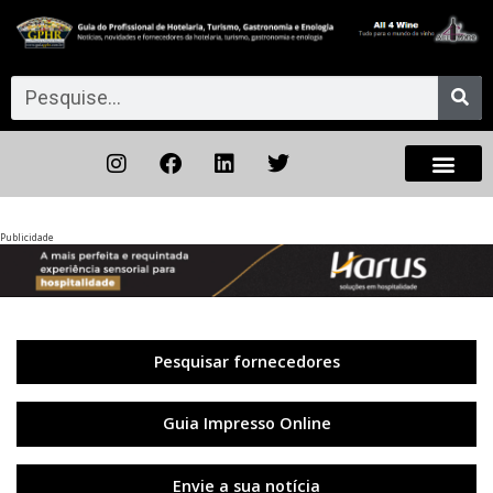
Publicidade
Anterior
◀︎
Próxi
▶︎
Pesquisar fornecedores
Guia Impresso Online
Envie a sua notícia