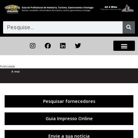
Publicidade
Anterior
◀︎
Próxi
▶︎
Pesquisar fornecedores
Guia Impresso Online
Envie a sua notícia