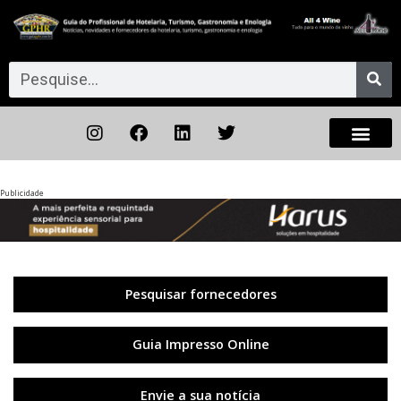
Publicidade
Anterior
◀︎
Próxi
▶︎
Pesquisar fornecedores
Guia Impresso Online
Envie a sua notícia