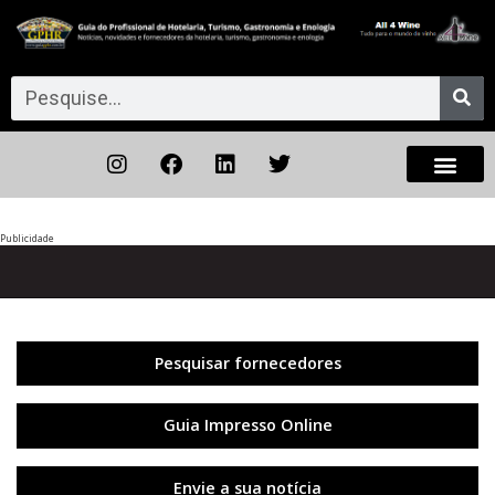
Publicidade
Anterior
◀︎
Próxi
▶︎
Pesquisar fornecedores
Guia Impresso Online
Envie a sua notícia