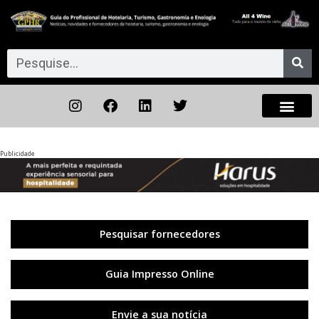
Publicidade
Anterior
◀︎
Próxi
▶︎
Pesquisar fornecedores
Guia Impresso Online
Envie a sua notícia