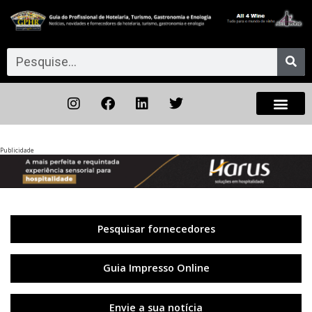
Publicidade
Anterior
◀︎
Próxi
▶︎
Pesquisar fornecedores
Guia Impresso Online
Envie a sua notícia