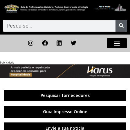
Publicidade
Anterior
◀︎
Próxi
▶︎
Pesquisar fornecedores
Guia Impresso Online
Envie a sua notícia