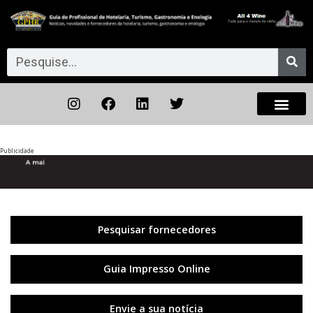
Publicidade
Anterior
◀︎
Próxi
▶︎
Pesquisar fornecedores
Guia Impresso Online
Envie a sua notícia