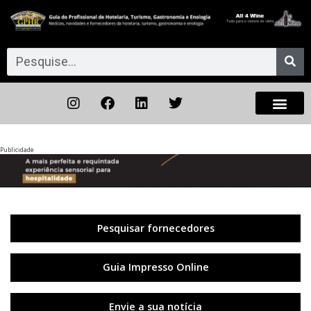
Publicidade
Anterior
◀︎
Próxi
▶︎
Pesquisar fornecedores
Guia Impresso Online
Envie a sua notícia