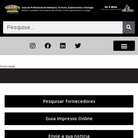
Publicidade
Anterior
◀︎
Próxi
▶︎
Pesquisar fornecedores
Guia Impresso Online
Envie a sua notícia