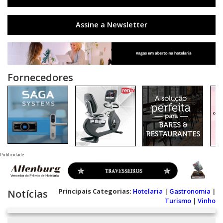
Assine a Newsletter
Fornecedores
Publicidade
Principais Categorias:
Hotelaria
|
Gastronomia
|
Notícias
Turismo
|
Vinho