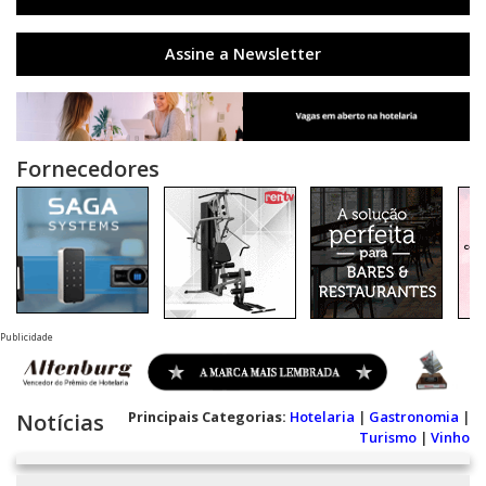
Assine a Newsletter
Fornecedores
Publicidade
Principais Categorias:
Hotelaria
|
Gastronomia
|
Notícias
Turismo
|
Vinho