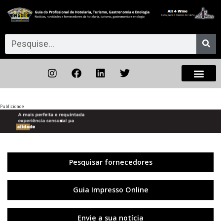
Publicidade
Anterior
◀︎
Próxi
▶︎
Pesquisar fornecedores
Guia Impresso Online
Envie a sua notícia