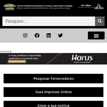
Publicidade
Anterior
◀︎
Próxi
▶︎
Pesquisar fornecedores
Guia Impresso Online
Envie a sua notícia