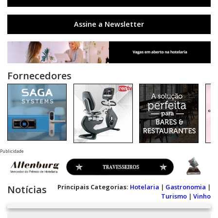
Assine a Newsletter
Fornecedores
Publicidade
Principais Categorias:
Hotelaria
|
Gastronomia
|
Notícias
Turismo
|
Vinho