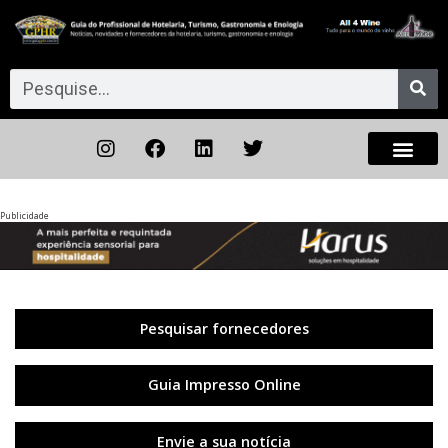
Publicidade
Anterior
◀︎
Próxi
▶︎
Pesquisar fornecedores
Guia Impresso Online
Envie a sua notícia