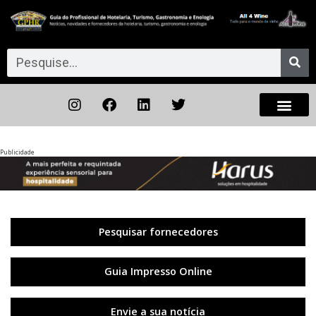
Publicidade
Anterior
◀︎
Próxi
▶︎
Pesquisar fornecedores
Guia Impresso Online
Envie a sua notícia