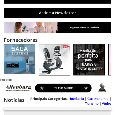
Assine a Newsletter
Fornecedores
Publicidade
Principais Categorias:
Hotelaria
|
Gastronomia
|
Notícias
Turismo
|
Vinho