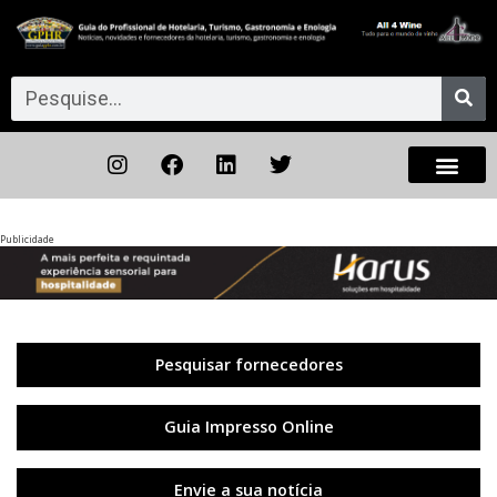
Publicidade
Anterior
◀︎
Próxi
▶︎
Pesquisar fornecedores
Guia Impresso Online
Envie a sua notícia