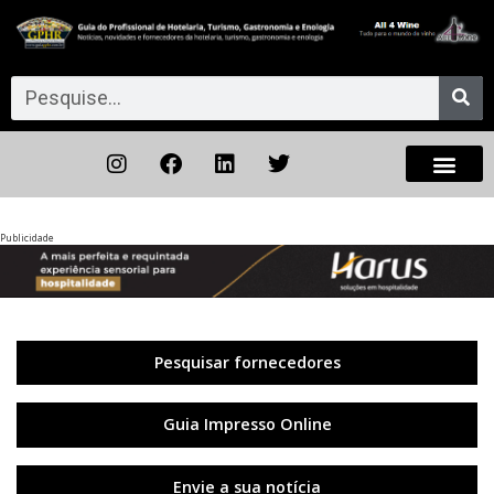
Publicidade
Anterior
◀︎
Próxi
▶︎
Pesquisar fornecedores
Guia Impresso Online
Envie a sua notícia