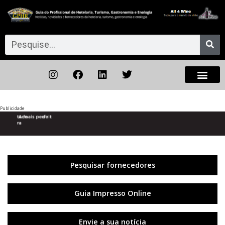
Publicidade
Anterior
◀︎
Próxi
▶︎
Pesquisar fornecedores
Guia Impresso Online
Envie a sua notícia