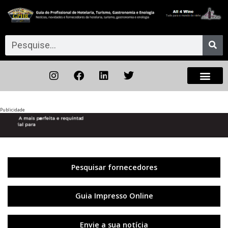
Publicidade
Anterior
◀︎
Próxi
▶︎
Pesquisar fornecedores
Guia Impresso Online
Envie a sua notícia