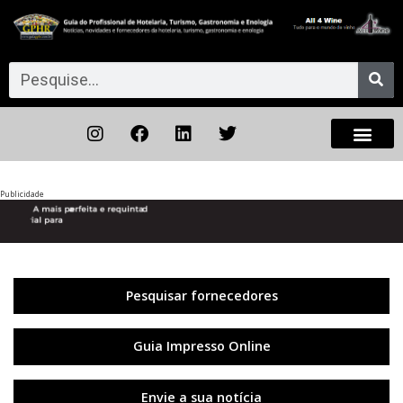
Publicidade
Anterior
◀︎
Próxi
▶︎
Pesquisar fornecedores
Guia Impresso Online
Envie a sua notícia