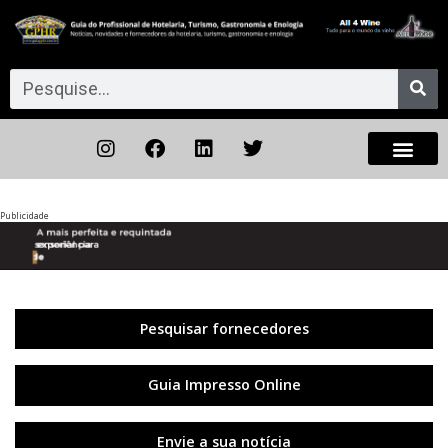
Publicidade
Anterior
◀︎
Próxi
▶︎
Pesquisar fornecedores
Guia Impresso Online
Envie a sua notícia