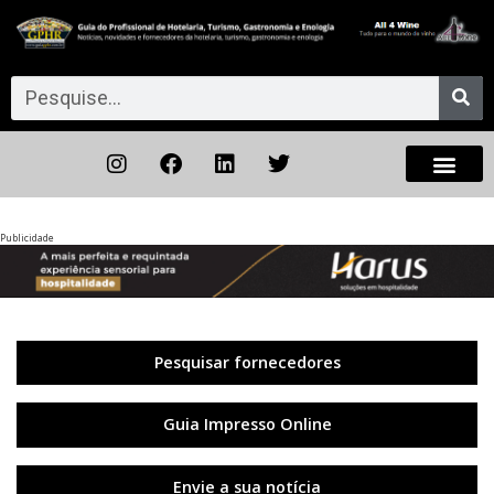
Publicidade
Anterior
◀︎
Próxi
▶︎
Pesquisar fornecedores
Guia Impresso Online
Envie a sua notícia