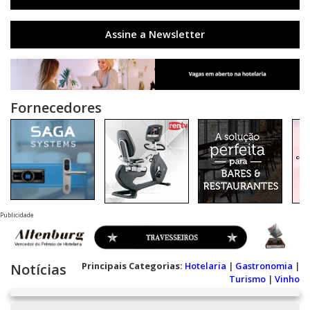
Assine a Newsletter
Fornecedores
Publicidade
Principais Categorias:
Hotelaria
|
Gastronomia
|
Notícias
Turismo
|
Vinho