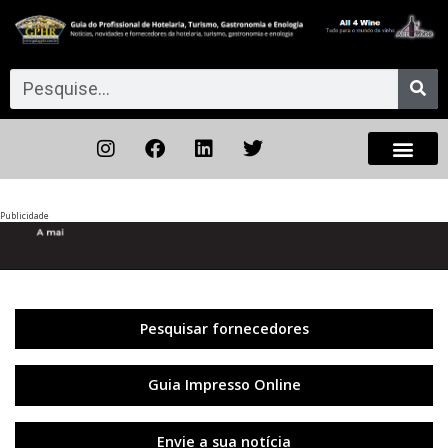
Publicidade
Anterior
◀︎
Próxi
▶︎
Pesquisar fornecedores
Guia Impresso Online
Envie a sua notícia