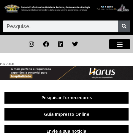
Publicidade
Anterior
◀︎
Próxi
▶︎
Pesquisar fornecedores
Guia Impresso Online
Envie a sua notícia