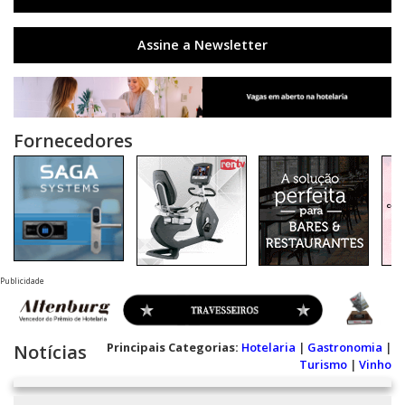
Assine a Newsletter
Fornecedores
Publicidade
Principais Categorias:
Hotelaria
|
Gastronomia
|
Notícias
Turismo
|
Vinho